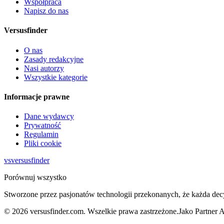
Współpraca
Napisz do nas
Versusfinder
O nas
Zasady redakcyjne
Nasi autorzy
Wszystkie kategorie
Informacje prawne
Dane wydawcy
Prywatność
Regulamin
Pliki cookie
vs
versusfinder
Porównuj wszystko
Stworzone przez pasjonatów technologii przekonanych, że każda dec
©
2026
versusfinder.com.
Wszelkie prawa zastrzeżone.
Jako Partner 