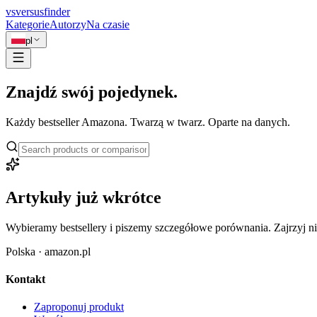
vs
versusfinder
Kategorie
Autorzy
Na czasie
pl
Znajdź swój pojedynek.
Każdy bestseller Amazona. Twarzą w twarz. Oparte na danych.
Artykuły już wkrótce
Wybieramy bestsellery i piszemy szczegółowe porównania. Zajrzyj n
Polska
·
amazon.pl
Kontakt
Zaproponuj produkt